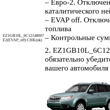
– Евро-2. Отключен
каталитического не
– EVAP off. Отключ
топлива
– Контрольные су
EZ1GB10L_6C12148007
E2(EVAP_off) CHK(ok)
2. EZ1GB10L_6C121
обязательно убедит
вашего автомобиля