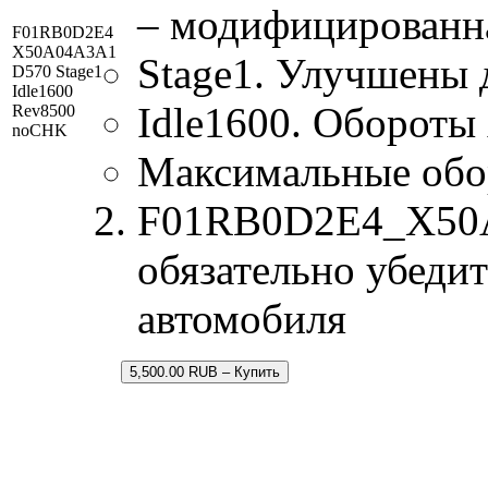
– модифицированн
F01RB0D2E4
X50A04A3A1
Stage1. Улучшены 
D570 Stage1
Idle1600
Idle1600. Обороты
Rev8500
noCHK
Максимальные обо
F01RB0D2E4_X50A0
обязательно убедит
автомобиля
5,500.00 RUB – Купить