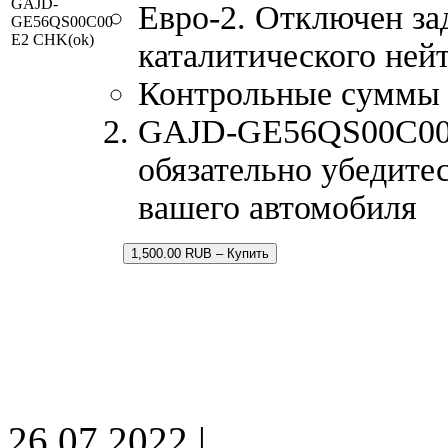
GAJD-
Евро-2. Отключен за
GE56QS00C00
E2 CHK(ok)
каталитического ней
Контрольные суммы
GAJD-GE56QS00C00.b
обязательно убедитес
вашего автомобиля
1,500.00 RUB – Купить
26.07.2022 |