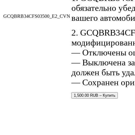
обязательно убе
вашего автомоби
GCQBRB34CFS03500_E2_CVN
2. GCQBRB34CF
модифицирован
— Отключены о
— Выключена за
должен быть уда
— Cохранен ор
1,500.00 RUB – Купить