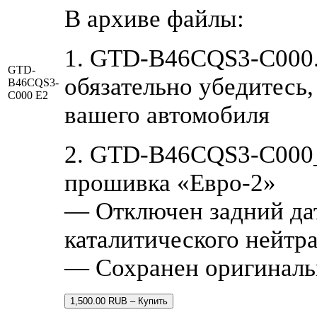
В архиве файлы:
1. GTD-B46CQS3-C000.
GTD-
обязательно убедитесь,
B46CQS3-
C000 E2
вашего автомобиля
2. GTD-B46CQS3-C000
прошивка «Евро-2»
— Отключен задний дат
каталитического нейтра
— Cохранен оригинал
1,500.00 RUB – Купить