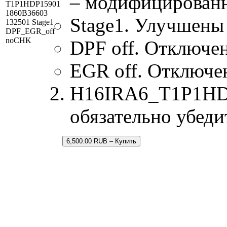
– модифицированн
T1P1HDP15901
1860B36603
Stage1. Улучшены
132501 Stage1
DPF_EGR_off
noCHK
DPF off. Отключен
EGR off. Отключе
H16IRA6_T1P1HDP
обязательно убеди
6,500.00 RUB – Купить