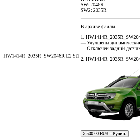
SW: 2046R
SW2: 2035R
В архиве файлы:
1. HW1414R_2035R_SW2046
— Улучшены динамические
— Отключен задний датчик 
HW1414R_2035R_SW2046R E2 St1
2. HW1414R_2035R_SW2046R
3,500.00 RUB – Купить