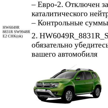
– Евро-2. Отключен з
каталитического нейт
– Контрольные суммы
HW6049R
8831R SW9948R
2. HW6049R_8831R_SW
E2 CHK(ok)
обязательно убедитесь
вашего автомобиля