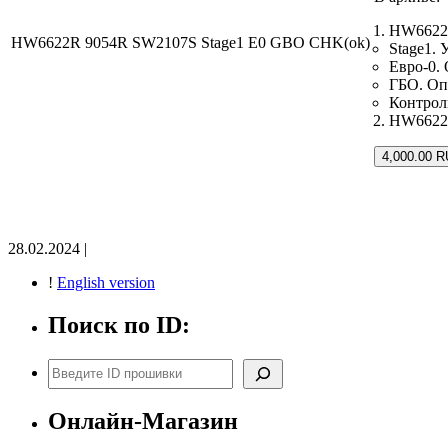
HW6622R
HW6622R 9054R SW2107S Stage1 E0 GBO CHK(ok)
Stage1.
Евро-0.
ГБО. Оп
Контрол
HW6622R
4,000.00 R
28.02.2024 |
!
English version
Поиск по ID:
Поиск
Онлайн-Магазин