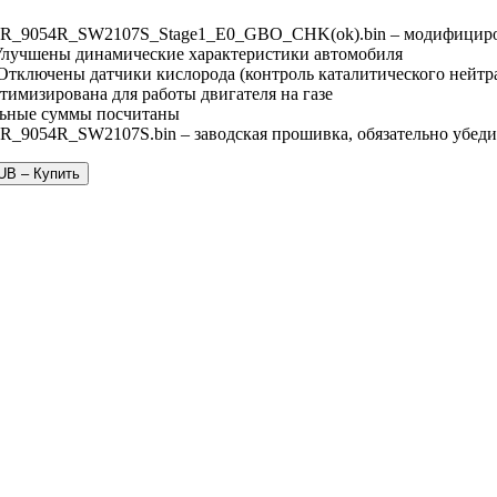
_9054R_SW2107S_Stage1_E0_GBO_CHK(ok).bin – модифициро
 Улучшены динамические характеристики автомобиля
 Отключены датчики кислорода (контроль каталитического нейтр
тимизирована для работы двигателя на газе
ьные суммы посчитаны
_9054R_SW2107S.bin – заводская прошивка, обязательно убедит
UB – Купить