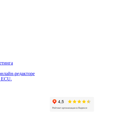
етинга
онлайн-редакторе
и ECU.