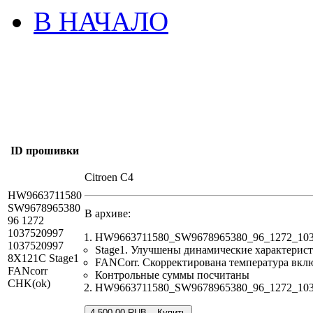
В НАЧАЛО
ID прошивки
Citroen C4
HW9663711580
SW9678965380
В архиве:
96 1272
1037520997
HW9663711580_SW9678965380_96_1272_1037
1037520997
Stage1. Улучшены динамические характерис
8X121C Stage1
FANCorr. Скорректирована температура вкл
FANcorr
Контрольные суммы посчитаны
CHK(ok)
HW9663711580_SW9678965380_96_1272_103752
4,500.00 RUB – Купить