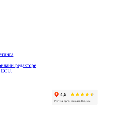
етинга
онлайн-редакторе
и ECU.