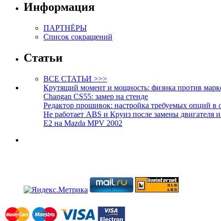
Информация
ПАРТНЁРЫ
Список сокращений
Статьи
ВСЕ СТАТЬИ >>>
Крутящий момент и мощность: физика против марк
Changan CS55: замер на стенде
Редактор прошивок: настройка требуемых опций в 
Не работает ABS и Круиз после замены двигателя 
E2 на Mazda MPV 2002