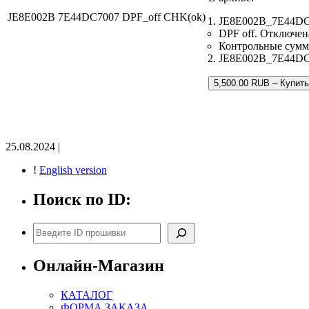
JE8E002B 7E44DC7007 DPF_off CHK(ok)
JE8E002B_7E44DC7
DPF off. Отключен
Контрольные сумм
JE8E002B_7E44DC70
5,500.00 RUB – Купить
25.08.2024 |
!
English version
Поиск по ID:
Поиск
Онлайн-Магазин
КАТАЛОГ
ФОРМА ЗАКАЗА