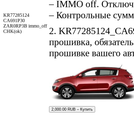
– IMMO off. Отключ
– Контрольные сум
KR77285124
CA691P30
ZAR0RP3B immo_off
2. KR77285124_CA6
CHK(ok)
прошивка, обязатель
прошивке вашего ав
2,000.00 RUB – Купить