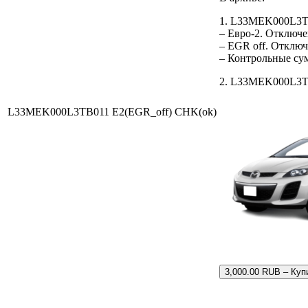
1. L33MEK000L3T
– Евро-2. Отключе
– EGR off. Отклю
– Контрольные су
2. L33MEK000L3TB0
L33MEK000L3TB011 E2(EGR_off) CHK(ok)
3,000.00 RUB – Куп