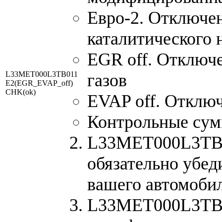
Евро-2. Отключен
каталитического 
EGR off. Отключ
L33MET000L3TB011
газов
E2(EGR_EVAP_off)
CHK(ok)
EVAP off. Отключ
Контрольные су
L33MET000L3TB01
обязательно убед
вашего автомоби
L33MET000L3TB0