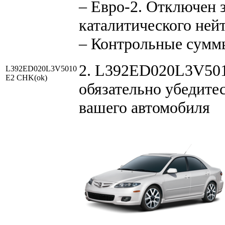
– Евро-2. Отключен 
каталитического ней
– Контрольные сумм
2. L392ED020L3V5010
L392ED020L3V5010
E2 CHK(ok)
обязательно убедитес
вашего автомобиля