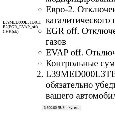
Евро-2. Отключен
каталитического 
L39MED000L3TB011
E2(EGR_EVAP_off)
EGR off. Отключ
CHK(ok)
газов
EVAP off. Отключ
Контрольные су
L39MED000L3TB01
обязательно убед
вашего автомоби
3,500.00 RUB – Купить