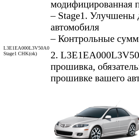
модифицированная 
– Stage1. Улучшены
автомобиля
– Контрольные сум
L3E1EA000L3V50A0
2. L3E1EA000L3V50
Stage1 CHK(ok)
прошивка, обязатель
прошивке вашего ав