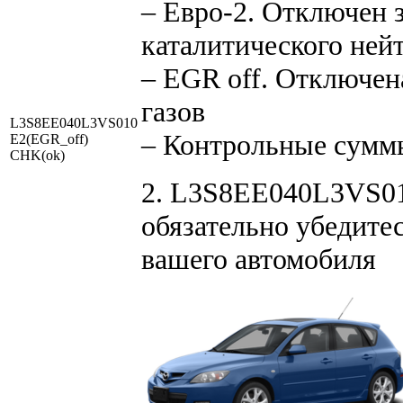
– Евро-2. Отключен 
каталитического ней
– EGR off. Отключе
газов
L3S8EE040L3VS010
– Контрольные сумм
E2(EGR_off)
CHK(ok)
2. L3S8EE040L3VS010
обязательно убедитес
вашего автомобиля