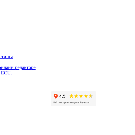
етинга
онлайн-редакторе
и ECU.