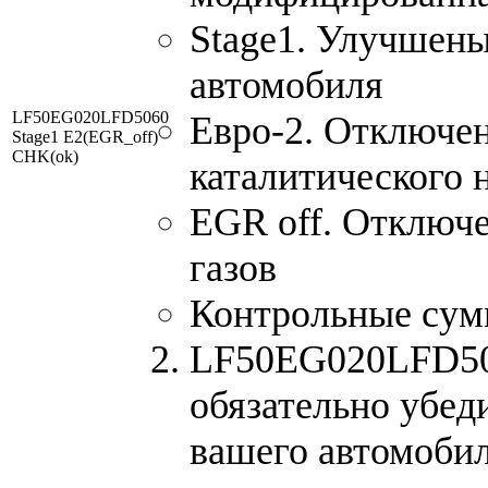
Stage1. Улучшен
автомобиля
LF50EG020LFD5060
Евро-2. Отключен
Stage1 E2(EGR_off)
CHK(ok)
каталитического 
EGR off. Отключ
газов
Контрольные сум
LF50EG020LFD506
обязательно убед
вашего автомоби