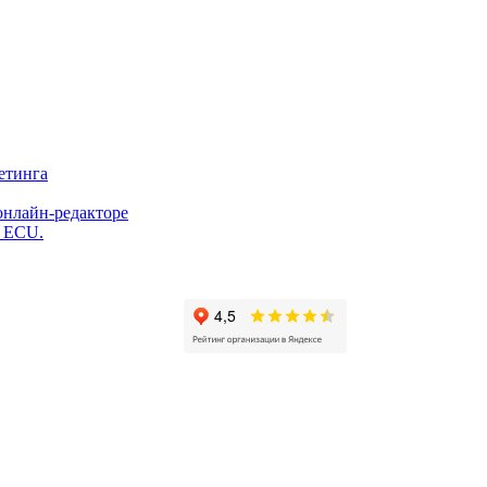
етинга
онлайн-редакторе
и ECU.