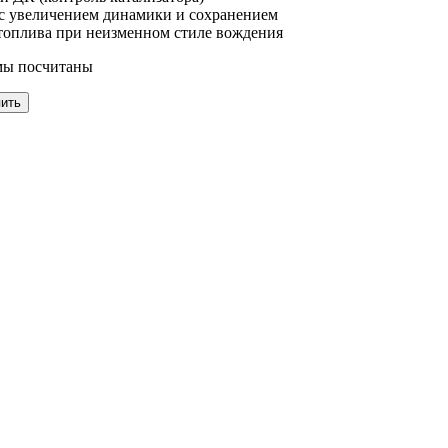
 с увеличением динамики и сохранением
 топлива при неизменном стиле вождения
мы посчитаны
пить