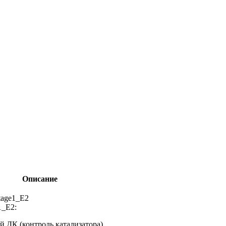
Описание
tage1_E2
1_E2:
й ДК (контроль катализатора)