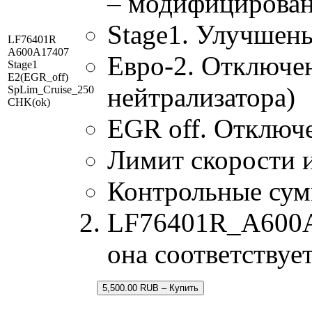
– модифицирован
Stage1. Улучшен
LF76401R
A600A17407
Евро-2. Отключен
Stage1
E2(EGR_off)
нейтрализатора)
SpLim_Cruise_250
CHK(ok)
EGR off. Отключ
Лимит скорости и
Контрольные су
LF76401R_A600A17
она соответствуе
5,500.00 RUB – Купить