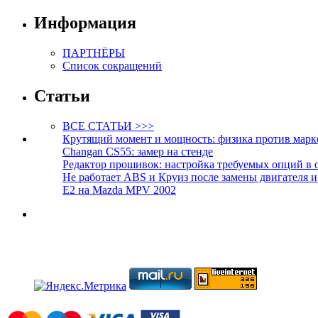
Информация
ПАРТНЁРЫ
Список сокращений
Статьи
ВСЕ СТАТЬИ >>>
Крутящий момент и мощность: физика против марк
Changan CS55: замер на стенде
Редактор прошивок: настройка требуемых опций в 
Не работает ABS и Круиз после замены двигателя 
E2 на Mazda MPV 2002