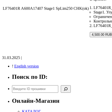
LF76401R_
LF76401R A600A17407 Stage1 SpLim250 CHK(ok)
Stage1. У
Ограничен
Контрольн
LF76401R_
4,500.00 RUB
31.03.2025 |
!
English version
Поиск по ID:
Поиск
Онлайн-Магазин
КАТАЛОГ