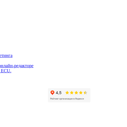
етинга
онлайн-редакторе
и ECU.