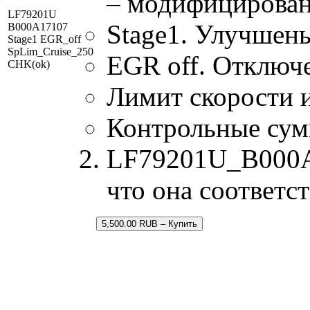
– модифицирован
LF79201U
Stage1. Улучшен
B000A17107
Stage1 EGR_off
SpLim_Cruise_250
EGR off. Отключ
CHK(ok)
Лимит скорости и
Контрольные су
LF79201U_B000A17
что она соответс
5,500.00 RUB – Купить