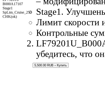
– модифицирован
B000A17107
Stage1
Stage1. Улучшен
SpLim_Cruise_250
CHK(ok)
Лимит скорости и
Контрольные су
LF79201U_B000A1
убедитесь, что о
5,500.00 RUB – Купить