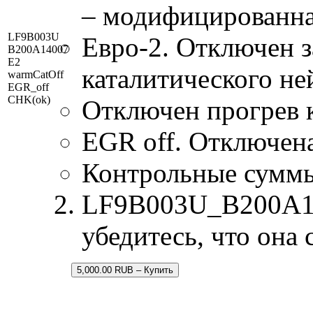
– модифицированна
LF9B003U
Евро-2. Отключен з
B200A14007
E2
каталитического не
warmCatOff
EGR_off
CHK(ok)
Отключен прогрев к
EGR off. Отключен
Контрольные сумм
LF9B003U_B200A140
убедитесь, что она
5,000.00 RUB – Купить