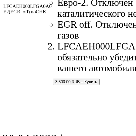
Евро-2. Отключен 
LFCAEH000LFGA0A0
каталитического н
E2(EGR_off) noCHK
EGR off. Отключе
газов
LFCAEH000LFGA0A0
обязательно убеди
вашего автомобил
3,500.00 RUB – Купить