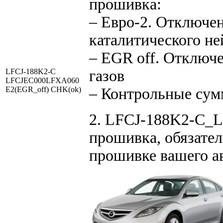
прошивка:
– Евро-2. Отключен
каталитического не
– EGR off. Отключ
LFCJ-188K2-C
газов
LFCJEC000LFXA060
E2(EGR_off) CHK(ok)
– Контрольные су
2. LFCJ-188K2-C_L
прошивка, обязател
прошивке вашего а