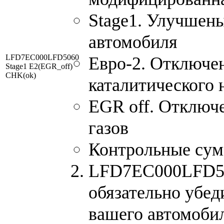
Stage1. Улучшен
автомобиля
LFD7EC000LFD5060
Евро-2. Отключен
Stage1 E2(EGR_off)
CHK(ok)
каталитического 
EGR off. Отключ
газов
Контрольные су
LFD7EC000LFD506
обязательно убед
вашего автомоби