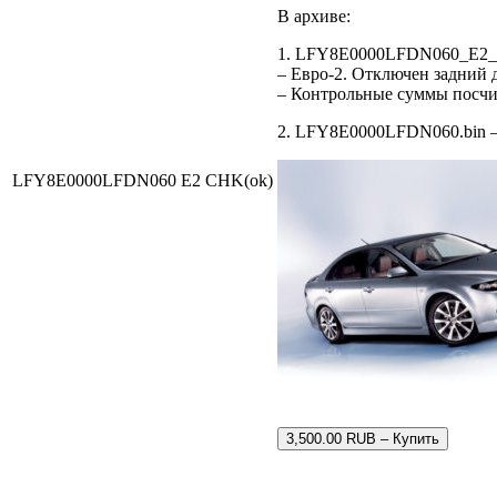
В архиве:
1. LFY8E0000LFDN060_E2_C
– Евро-2. Отключен задний 
– Контрольные суммы посч
2. LFY8E0000LFDN060.bin – 
LFY8E0000LFDN060 E2 CHK(ok)
3,500.00 RUB – Купить