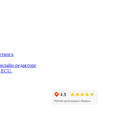
етинга
онлайн-редакторе
и ECU.