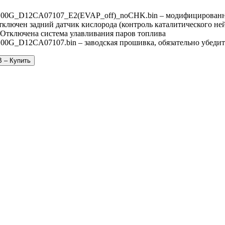
00G_D12CA07107_E2(EVAP_off)_noCHK.bin – модифицированн
тключен задний датчик кислорода (контроль каталитического не
 Отключена система улавливания паров топлива
0G_D12CA07107.bin – заводская прошивка, обязательно убедите
B – Купить