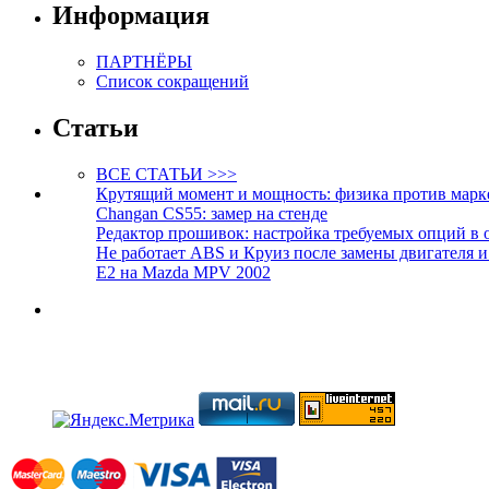
Информация
ПАРТНЁРЫ
Список сокращений
Статьи
ВСЕ СТАТЬИ >>>
Крутящий момент и мощность: физика против марк
Changan CS55: замер на стенде
Редактор прошивок: настройка требуемых опций в 
Не работает ABS и Круиз после замены двигателя 
E2 на Mazda MPV 2002