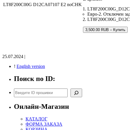
LT8F200C00G D12CA07107 E2 noCHK
LT8F200C00G_D12CA
Евро-2. Отключен за
LT8F200C00G_D12CA07
3,500.00 RUB – Купить
25.07.2024 |
!
English version
Поиск по ID:
Поиск
Онлайн-Магазин
КАТАЛОГ
ФОРМА ЗАКАЗА
КОРЗИНА