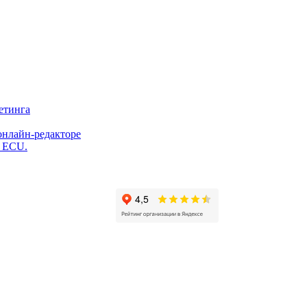
етинга
онлайн-редакторе
и ECU.