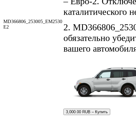
– Евро-2. Отключе
каталитического н
MD366806_253005_EM2530
2. MD366806_2530
E2
обязательно убеди
вашего автомобил
3,000.00 RUB – Купить