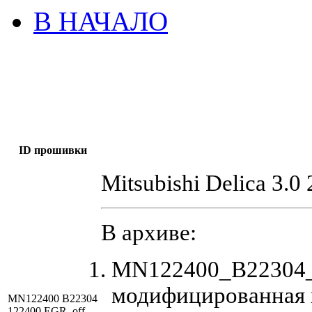
В НАЧАЛО
ID прошивки
Mitsubishi Delica 3.0
В архиве:
MN122400_B22304_
модифицированная 
MN122400 B22304
122400 EGR_off