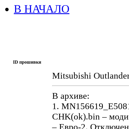
В НАЧАЛО
ID прошивки
Mitsubishi Outlan
В архиве:
1. MN156619_E508
CHK(ok).bin – мод
– Евро-2. Отключен