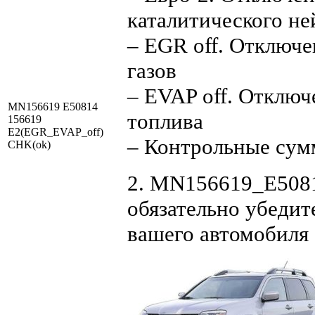
каталитического не
– EGR off. Отключ
газов
– EVAP off. Отключ
MN156619 E50814
топлива
156619
E2(EGR_EVAP_off)
– Контрольные су
CHK(ok)
2. MN156619_E5081
обязательно убедит
вашего автомобиля