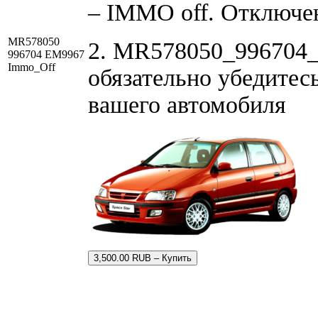
– IMMO off. Отключе
MR578050
2. MR578050_996704_
996704 EM9967
Immo_Off
обязательно убедитес
вашего автомобиля
3,500.00 RUB – Купить