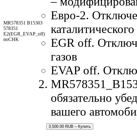
– модифицирова
Евро-2. Отключе
MR578351 B15303
каталитического
578351
E2(EGR_EVAP_off)
EGR off. Отклю
noCHK
газов
EVAP off. Отклю
MR578351_B1530
обязательно убед
вашего автомоби
3,500.00 RUB – Купить