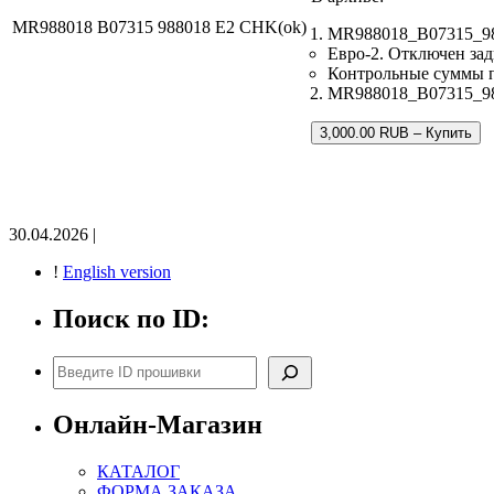
MR988018 B07315 988018 E2 CHK(ok)
MR988018_B07315_98
Евро-2. Отключен зад
Контрольные суммы 
MR988018_B07315_9880
3,000.00 RUB – Купить
30.04.2026 |
!
English version
Поиск по ID:
Поиск
Онлайн-Магазин
КАТАЛОГ
ФОРМА ЗАКАЗА