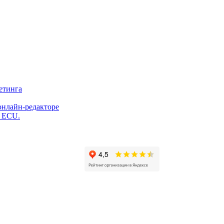
етинга
онлайн-редакторе
и ECU.