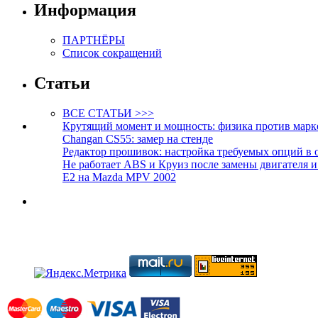
Информация
ПАРТНЁРЫ
Список сокращений
Статьи
ВСЕ СТАТЬИ >>>
Крутящий момент и мощность: физика против марк
Changan CS55: замер на стенде
Редактор прошивок: настройка требуемых опций в 
Не работает ABS и Круиз после замены двигателя 
E2 на Mazda MPV 2002