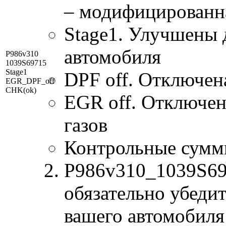
– модифицированн
Stage1. Улучшены 
автомобиля
P986v310
1039S69715
Stage1
DPF off. Отключен
EGR_DPF_off
CHK(ok)
EGR off. Отключе
газов
Контрольные сумм
P986v310_1039S697
обязательно убедит
вашего автомобиля