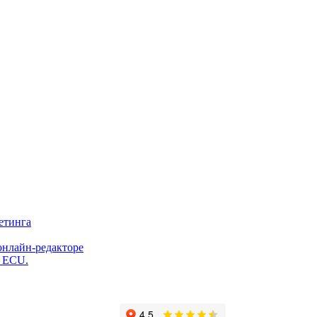
етинга
онлайн-редакторе
и ECU.