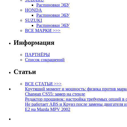
Распиновки ЭБУ
HONDA
Распиновки ЭБУ
SUZUKI
Распиновки ЭБУ
ВСЕ МАРКИ >>>
Информация
ПАРТНЁРЫ
Список сокращений
Статьи
ВСЕ СТАТЬИ >>>
Крутящий момент и мощность: физика против марк
Changan CS55: замер на стенде
Редактор прошивок: настройка требуемых опций в 
Не работает ABS и Круиз после замены двигателя 
E2 на Mazda MPV 2002