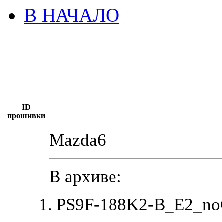
В НАЧАЛО
ID
прошивки
Mazda6
В архиве:
PS9F-188K2-B_E2_no