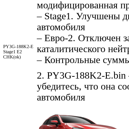
модифицированная п
– Stage1. Улучшены 
автомобиля
– Евро-2. Отключен з
каталитического нейт
PY3G-188K2-E
Stage1 E2
CHK(ok)
– Контрольные сумм
2. PY3G-188K2-E.bin 
убедитесь, что она с
автомобиля