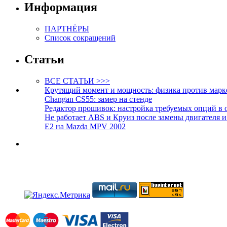
Информация
ПАРТНЁРЫ
Список сокращений
Статьи
ВСЕ СТАТЬИ >>>
Крутящий момент и мощность: физика против марк
Changan CS55: замер на стенде
Редактор прошивок: настройка требуемых опций в 
Не работает ABS и Круиз после замены двигателя 
E2 на Mazda MPV 2002