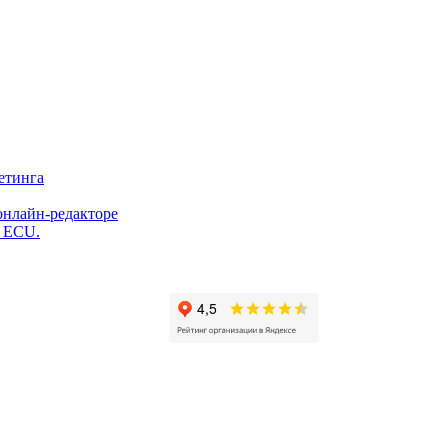
етинга
онлайн-редакторе
и ECU.