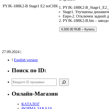
PYJK-188K2-B Stage1 E2 noCHK
PYJK-188K2-B_Stage1_E2_
Stage1. Улучшены динамич
Евро-2. Отключен задний д
PYJK-188K2-B.bin – заводс
4,500.00 RUB – Купить
27.09.2024 |
!
English version
Поиск по ID:
Поиск
Онлайн-Магазин
КАТАЛОГ
ФОРМА ЗАКАЗА