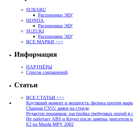
SUBARU
Распиновки ЭБУ
HONDA
Распиновки ЭБУ
SUZUKI
Распиновки ЭБУ
ВСЕ МАРКИ >>>
Информация
ПАРТНЁРЫ
Список сокращений
Статьи
ВСЕ СТАТЬИ >>>
Крутящий момент и мощность: физика против марк
Changan CS55: замер на стенде
Редактор прошивок: настройка требуемых опций в 
Не работает ABS и Круиз после замены двигателя 
E2 на Mazda MPV 2002