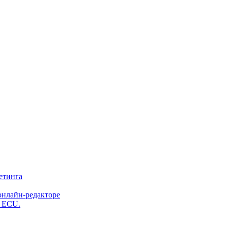
етинга
онлайн-редакторе
и ECU.