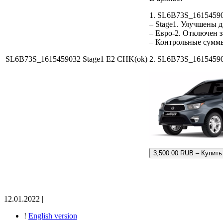
1. SL6B73S_1615459
– Stage1. Улучшены 
– Евро-2. Отключен з
– Контрольные сумм
SL6B73S_1615459032 Stage1 E2 CHK(ok)
2. SL6B73S_161545903
3,500.00 RUB – Купить
12.01.2022 |
!
English version