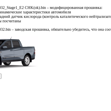
032_Stage1_E2 CHK(ok).bin – модифицированная прошивка:
динамические характеристики автомобиля
адний датчик кислорода (контроль каталитического нейтрализат
ы посчитаны
2.bin – заводская прошивка, обязательно убедитесь, что она с