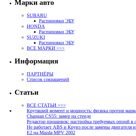
Марки авто
SUBARU
Распиновки ЭБУ
HONDA
Распиновки ЭБУ
SUZUKI
Распиновки ЭБУ
ВСЕ МАРКИ >>>
Информация
ПАРТНЁРЫ
Список сокращений
Статьи
ВСЕ СТАТЬИ >>>
Крутящий момент и мощность: физика против марк
Changan CS55: замер на стенде
Редактор прошивок: настройка требуемых опций в 
Не работает ABS и Круиз после замены двигателя 
E2 на Mazda MPV 2002