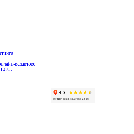
етинга
онлайн-редакторе
и ECU.