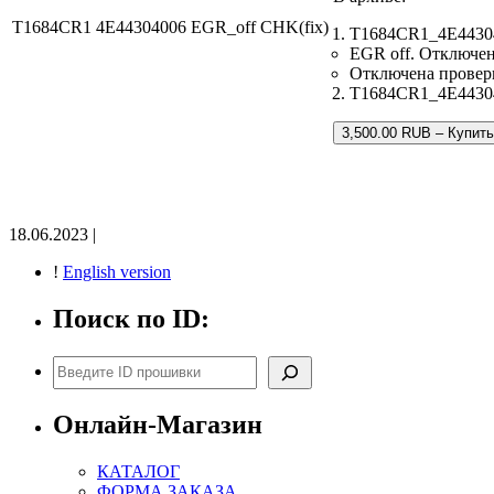
T1684CR1 4E44304006 EGR_off CHK(fix)
T1684CR1_4E44304
EGR off. Отключе
Отключена провер
T1684CR1_4E443040
3,500.00 RUB – Купить
18.06.2023 |
!
English version
Поиск по ID:
Поиск
Онлайн-Магазин
КАТАЛОГ
ФОРМА ЗАКАЗА