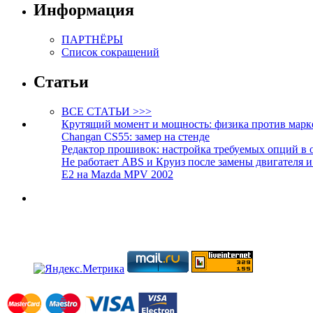
Информация
ПАРТНЁРЫ
Список сокращений
Статьи
ВСЕ СТАТЬИ >>>
Крутящий момент и мощность: физика против марк
Changan CS55: замер на стенде
Редактор прошивок: настройка требуемых опций в 
Не работает ABS и Круиз после замены двигателя 
E2 на Mazda MPV 2002