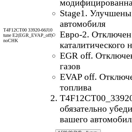
модифицированна
Stage1. Улучшены
автомобиля
T4F12CT00 33920-66J10
Евро-2. Отключен
tune E2(EGR_EVAP_off)
noCHK
каталитического 
EGR off. Отключе
газов
EVAP off. Отключ
топлива
T4F12CT00_33920-
обязательно убеди
вашего автомобил