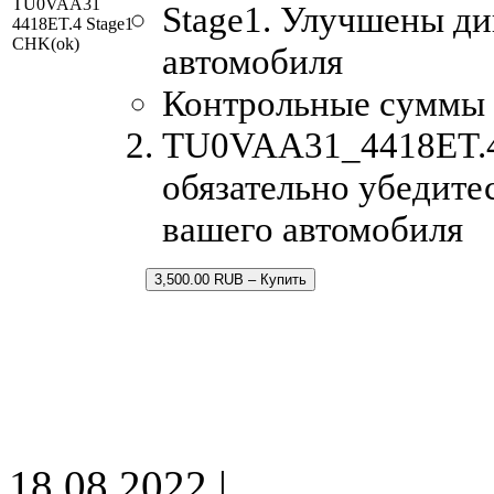
TU0VAA31
Stage1. Улучшены д
4418ET.4 Stage1
CHK(ok)
автомобиля
Контрольные суммы
TU0VAA31_4418ET.4.
обязательно убедите
вашего автомобиля
3,500.00 RUB – Купить
18.08.2022 |