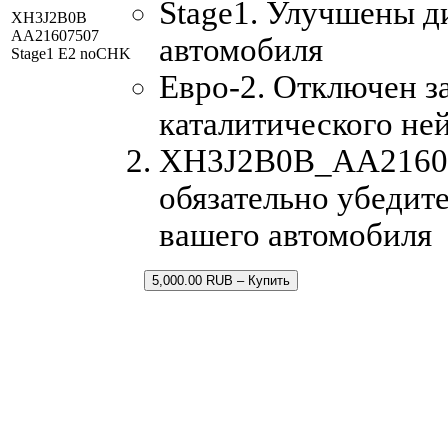
Stage1. Улучшены д
XH3J2B0B
AA21607507
автомобиля
Stage1 E2 noCHK
Евро-2. Отключен з
каталитического не
XH3J2B0B_AA216075
обязательно убедите
вашего автомобиля
5,000.00 RUB – Купить