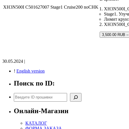
XH3N500I C501627007 Stage1 Cruise200 noCHK
XH3N500I_C
Stage1. Улу
Лимит круиз
XH3N500I_C5
3,500.00 RUB –
30.05.2024 |
!
English version
Поиск по ID:
Поиск
Онлайн-Магазин
КАТАЛОГ
ФОРМА ЗАКАЗА