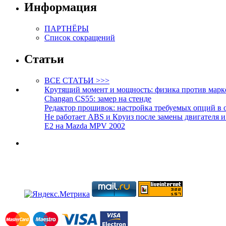
Информация
ПАРТНЁРЫ
Список сокращений
Статьи
ВСЕ СТАТЬИ >>>
Крутящий момент и мощность: физика против марк
Changan CS55: замер на стенде
Редактор прошивок: настройка требуемых опций в 
Не работает ABS и Круиз после замены двигателя 
E2 на Mazda MPV 2002