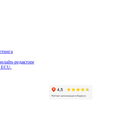
етинга
онлайн-редакторе
и ECU.