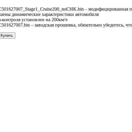
501627007_Stage1_Cruise200_noCHK.bin – модифицированная 
чшены динамические характеристики автомобиля
-контроля установлен на 200км/ч
01627007.bin – заводская прошивка, обязательно убедитесь, чт
 Купить